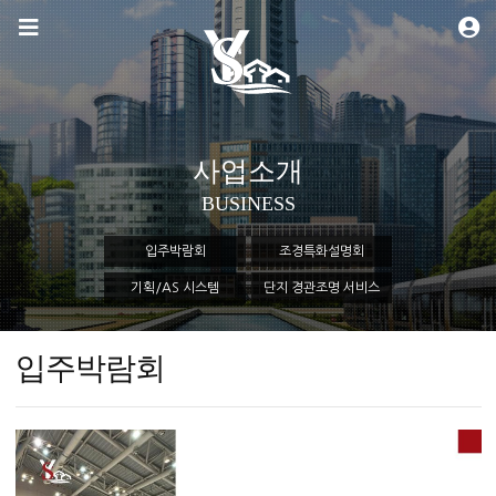
사업소개
BUSINESS
입주박람회
조경특화설명회
기획/AS 시스템
단지 경관조명 서비스
입주박람회