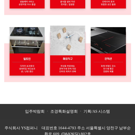
입주박람회
ㆍ
조경특화설명회
ㆍ
기획/AS 시스템
주식회사 YS컴퍼니 대표번호 1644-4793 주소 서울특별시 양천구 남부순
환로 609, (D&K빌딩) 802호