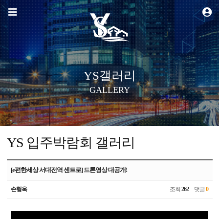
YS갤러리
GALLERY
YS 입주박람회 갤러리
[e편한세상 서대전역 센트로] 드론영상 대공개!
손형욱
조회
262
댓글
0