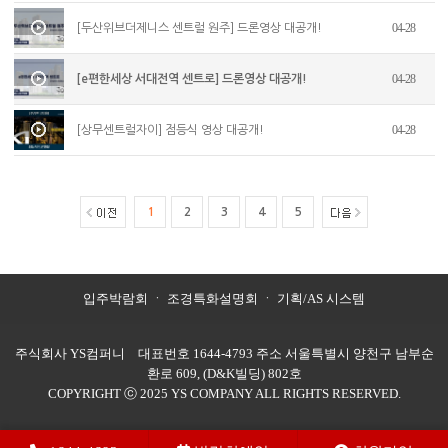
04-28
[두산위브더제니스 센트럴 원주] 드론영상 대공개!
04-28
[e편한세상 서대전역 센트로] 드론영상 대공개!
04-28
[상무센트럴자이] 점등식 영상 대공개!
1
2
3
4
5
입주박람회
ㆍ
조경특화설명회
ㆍ
기획/AS 시스템
주식회사 YS컴퍼니 대표번호 1644-4793 주소 서울특별시 양천구 남부순
환로 609, (D&K빌딩) 802호
COPYRIGHT ⓒ 2025 YS COMPANY ALL RIGHTS RESERVED.