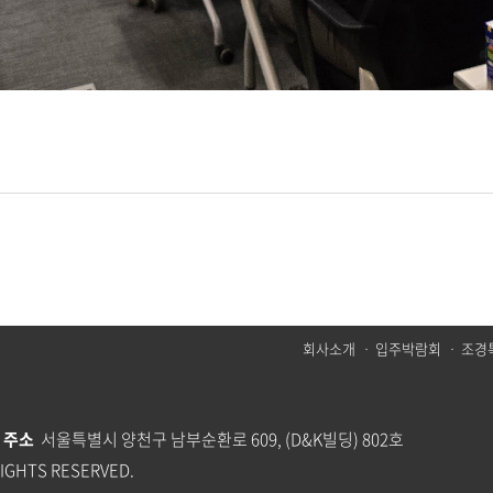
회사소개
ㆍ
입주박람회
ㆍ
조경
3
주소
서울특별시 양천구 남부순환로 609, (D&K빌딩) 802호
RIGHTS RESERVED.