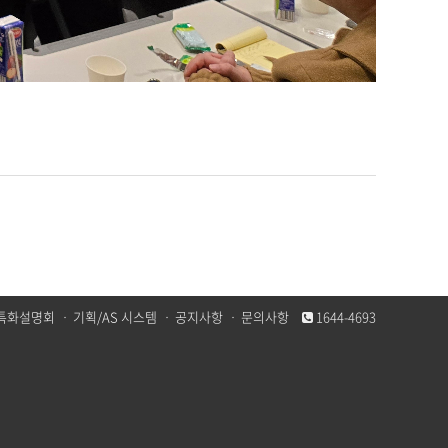
특화설명회
ㆍ
기획/AS 시스템
ㆍ
공지사항
ㆍ
문의사항
1644-4693